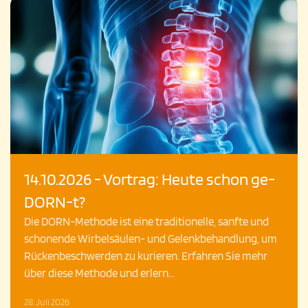
14.10.2026 - Vortrag: Heute schon ge-
DORN-t?
Die DORN-Methode ist eine traditionelle, sanfte und
schonende Wirbelsäulen- und Gelenkbehandlung, um
Rückenbeschwerden zu kurieren. Erfahren Sie mehr
über diese Methode und erlern…
28. Juli 2026