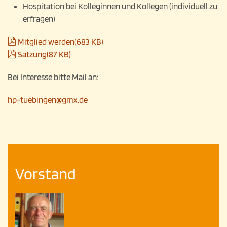
Hospitation bei Kolleginnen und Kollegen (individuell zu
erfragen)
pdf
Mitglied werden
(
683 KB
)
pdf
Satzung
(
87 KB
)
Bei Interesse bitte Mail an:
hp-tuebingen@gmx.de
Vorstand